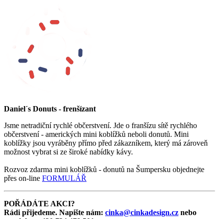
Daniel´s Donuts - frenšízant
Jsme netradiční rychlé občerstvení. Jde o franšízu sítě rychlého
občerstvení - amerických mini koblížků neboli donutů. Mini
koblížky jsou vyráběny přímo před zákazníkem, který má zároveň
možnost vybrat si ze široké nabídky kávy.
Rozvoz zdarma mini koblížků - donutů na Šumpersku objednejte
přes on-line
FORMULÁŘ
POŘÁDÁTE AKCI?
Rádi přijedeme. Napište nám:
cinka@cinkadesign.cz
nebo