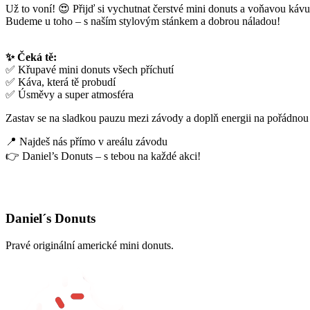
Už to voní! 😍 Přijď si vychutnat čerstvé mini donuts a voňavou kávu 
Budeme u toho – s naším stylovým stánkem a dobrou náladou!
✨ Čeká tě:
✅ Křupavé mini donuts všech příchutí
✅ Káva, která tě probudí
✅ Úsměvy a super atmosféra
Zastav se na sladkou pauzu mezi závody a doplň energii na pořádno
📍 Najdeš nás přímo v areálu závodu
👉 Daniel’s Donuts – s tebou na každé akci!
Daniel´s Donuts
Pravé originální americké mini donuts.