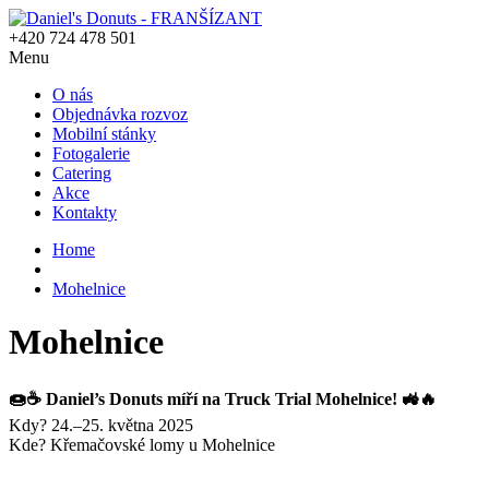
+420 724 478 501
Menu
O nás
Objednávka rozvoz
Mobilní stánky
Fotogalerie
Catering
Akce
Kontakty
Home
Mohelnice
Mohelnice
🍩☕ Daniel’s Donuts míří na Truck Trial Mohelnice! 🚜🔥
Kdy? 24.–25. května 2025
Kde? Křemačovské lomy u Mohelnice