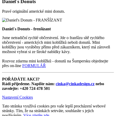
Daniel´s Donuts
Pravé originální americké mini donuts.
Daniel´s Donuts - frenšízant
Jsme netradiční rychlé občerstvení. Jde o franšízu sítě rychlého
občerstvení - amerických mini koblížků neboli donutů. Mini
koblížky jsou vyráběny přímo před zákazníkem, který má zároveň
možnost vybrat si ze široké nabídky kávy.
Rozvoz zdarma mini koblížků - donutů na Šumpersku objednejte
přes on-line
FORMULÁŘ
POŘÁDÁTE AKCI?
Rádi přijedeme. Napište nám:
cinka@cinkadesign.cz
nebo
zavolejte: +420 724 478 501
Nastavení Cookies
Tato stránka využívá cookies pro vaše lepší procházení webové
stránky. Tím, že na stránkách setrváte, souhlasíte s jejich
používáním.
Více zjistíte zde
.