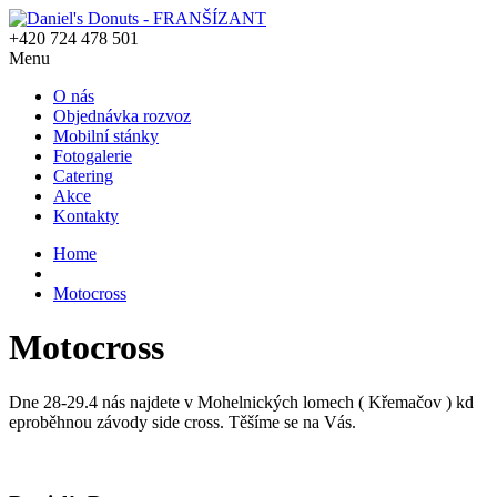
+420 724 478 501
Menu
O nás
Objednávka rozvoz
Mobilní stánky
Fotogalerie
Catering
Akce
Kontakty
Home
Motocross
Motocross
Dne 28-29.4 nás najdete v Mohelnických lomech ( Křemačov ) kd
eproběhnou závody side cross. Těšíme se na Vás.