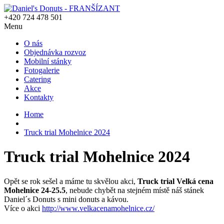
+420 724 478 501
Menu
O nás
Objednávka rozvoz
Mobilní stánky
Fotogalerie
Catering
Akce
Kontakty
Home
Truck trial Mohelnice 2024
Truck trial Mohelnice 2024
Opět se rok sešel a máme tu skvělou akci,
Truck trial Velká cena
Mohelnice 24-25.5
, nebude chybět na stejném místě náš stánek
Daniel´s Donuts s mini donuts a kávou.
Více o akci
http://www.velkacenamohelnice.cz/