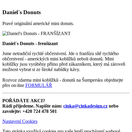
Daniel´s Donuts
Pravé originální americké mini donuts.
Daniel´s Donuts - frenšízant
Jsme netradiční rychlé občerstvení. Jde o franšízu sítě rychlého
občerstvení - amerických mini koblížků neboli donutů. Mini
koblížky jsou vyráběny přímo před zákazníkem, který má zároveň
možnost vybrat si ze široké nabídky kávy.
Rozvoz zdarma mini koblížků - donutů na Šumpersku objednejte
přes on-line
FORMULÁŘ
POŘÁDÁTE AKCI?
Rádi přijedeme. Napište nám:
cinka@cinkadesign.cz
nebo
zavolejte: +420 724 478 501
Nastavení Cookies
Tato stránka využívá cookies pro vaše lepší procházení webové