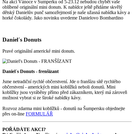
Na akci Vánoce v Šumperku od 5-23.12 nebudou chybět vaše
oblíbené originální mini donuts. K nabídce ještě přidáme skvělý
dětský Danielův punč samozřejmostí je naše užasná nabídka kávy a
horké čokolády. Jako novinku uvedeme Danielovo Bombardino
Daniel´s Donuts
Pravé originální americké mini donuts.
Daniel´s Donuts - frenšízant
Jsme netradiční rychlé občerstvení. Jde o franšízu sítě rychlého
občerstvení - amerických mini koblížků neboli donutů. Mini
koblížky jsou vyráběny přímo před zákazníkem, který má zároveň
možnost vybrat si ze široké nabídky kávy.
Rozvoz zdarma mini koblížků - donutů na Šumpersku objednejte
přes on-line
FORMULÁŘ
POŘÁDÁTE AKCI?