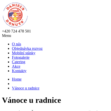
+420 724 478 501
Menu
O nás
Objednávka rozvoz
Mobilní stánky
Fotogalerie
Catering
Akce
Kontakty
Home
Vánoce u radnice
Vánoce u radnice